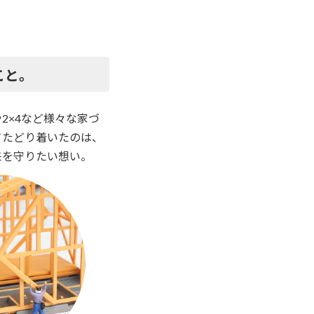
こと。
2×4など様々な家づ
てたどり着いたのは、
来を守りたい想い。