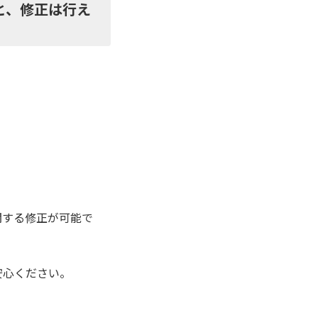
と、修正は行え
関する修正が可能で
安心ください。