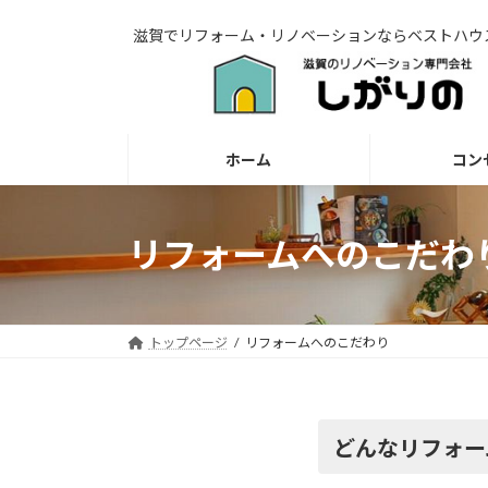
コ
ナ
滋賀でリフォーム・リノベーションならベストハウ
ン
ビ
テ
ゲ
ン
ー
ツ
シ
へ
ョ
ホーム
コン
ス
ン
キ
に
ッ
移
リフォームへのこだわ
プ
動
トップページ
リフォームへのこだわり
どんなリフォー